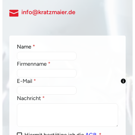
info@kratzmaier.de
Formular überspringen
Name
*
Firmenname
*
E-Mail
*
Nachricht
*
Hiermit bestätige ich die
AGB
.
*