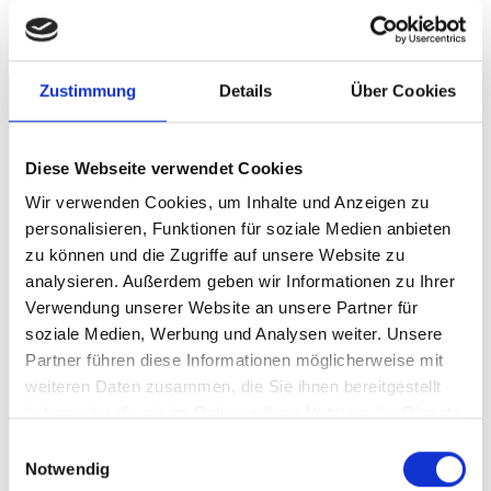
Zustimmung
Details
Über Cookies
Profitieren Sie von unserer
Diese Webseite verwendet Cookies
Erfahrung und Kompetenz
Wir verwenden Cookies, um Inhalte und Anzeigen zu
personalisieren, Funktionen für soziale Medien anbieten
zu können und die Zugriffe auf unsere Website zu
Vertrauen Sie auf unser technisches Know-how in der
analysieren. Außerdem geben wir Informationen zu Ihrer
Fräs- und Drehbearbeitung von
Verwendung unserer Website an unsere Partner für
Medizintechnikbauteilen. Präzise Umsetzung,
soziale Medien, Werbung und Analysen weiter. Unsere
termingerechte Lieferung und durchdachte Lösungen
Partner führen diese Informationen möglicherweise mit
bilden die Grundlage unserer Arbeit.
weiteren Daten zusammen, die Sie ihnen bereitgestellt
haben oder die sie im Rahmen Ihrer Nutzung der Dienste
gesammelt haben.
Einwilligungsauswahl
Jetzt kontaktieren
Notwendig