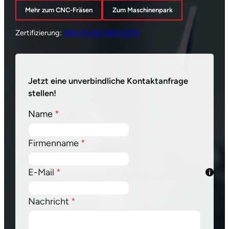
Mehr zum CNC-Fräsen
Zum Maschinenpark
Zertifizierung:
DIN EN ISO 9001:2015
Formular überspringen
Jetzt eine unverbindliche Kontaktanfrage
stellen!
Name
*
Firmenname
*
E-Mail
*
Nachricht
*