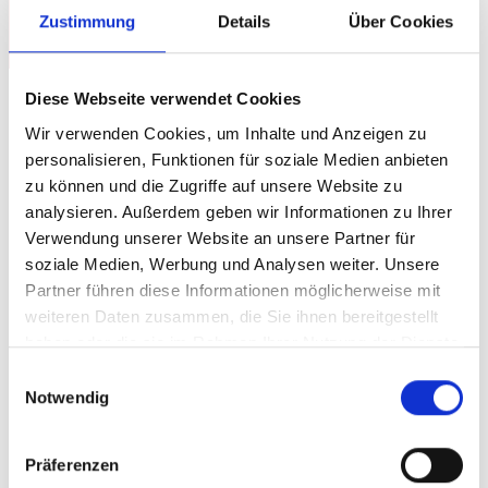
Jetzt kontaktieren
Zustimmung
Details
Über Cookies
Diese Webseite verwendet Cookies
Wir verwenden Cookies, um Inhalte und Anzeigen zu
Oberflächenveredelungen der
personalisieren, Funktionen für soziale Medien anbieten
zu können und die Zugriffe auf unsere Website zu
CNC Frästeile
analysieren. Außerdem geben wir Informationen zu Ihrer
Verwendung unserer Website an unsere Partner für
soziale Medien, Werbung und Analysen weiter. Unsere
Die
Oberflächenveredelung von CNC-
Partner führen diese Informationen möglicherweise mit
Frästeilen
verbessert sowohl das Aussehen als
weiteren Daten zusammen, die Sie ihnen bereitgestellt
auch die Funktion der Bauteile. Dies umfasst
haben oder die sie im Rahmen Ihrer Nutzung der Dienste
eine höhere Härte und Kratzfestigkeit,
gesammelt haben.
Einwilligungsauswahl
Korrosionsschutz, Verschleißschutz und
Notwendig
ästhetische Merkmale wie Glanz, Farbe oder
einzigartige Optik.
Präferenzen
Sandstrahlen